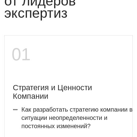
Алексей Скуратов
лидер экспертиз: Жесткие переговоры.
Управление конфликтом.
Тренер-Партнёр KPG Training Center.
Опыт проведения тренингов
по переговорам и продажам с 1999 г.
Управленческих программ с 2006 г.
Автор и преподаватель курсов MBA с 2008
г. (МИБРБИС, РАГС, МГУУ Правительства
Москвы): Управление эффективностью;
Мастерство переговоров; Эмоциональное
Лидерство и управление конфликтом.
Подробнее