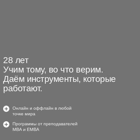
28 лет
Учим тому, во что верим.
Даём инструменты, которые
Расписание открытых
работают.
программ
Онлайн и оффлайн в любой
Мы
надежный
точке мира
партнер
Программы от преподавателей
в системном
МВА и EMBA