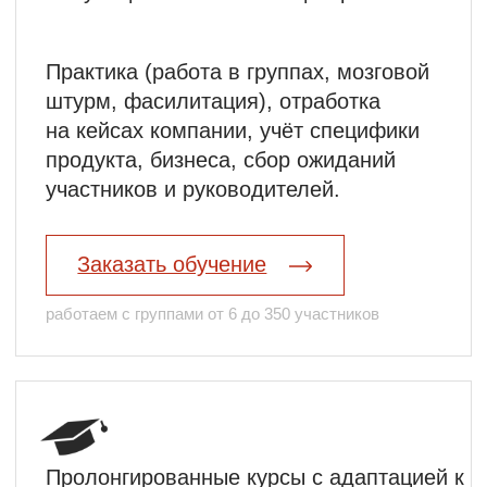
компании
ТОП-3 темы
в сфере
управления
от лидеров
экспертиз
01