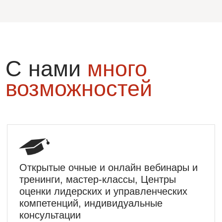
«завтра»?
Шаг за шагом:
01
Определить стратегию и донести её до
команды – чтобы идти в одном
направлении
02
Сформировать или актуализировать
корпоративные ценности – чтобы
сплотить команду
03
Развить управленческие и лидерские