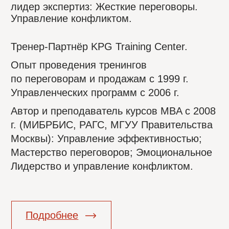
Карьерный консультант Александра
Овечкина.
Подробнее
III Зеленые бизнес
каникулы
«ТОЧКИ ОТСЧЕТА»: тренды
в подборе и управлении персоналом.
Модератор и спикер Анна Глотова
3 конференции
на Сессиях для Закупщиков