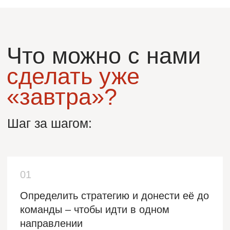
Какие модели поведения лидера и
команды эффективны в ситуации
неопределенности и изменений?
Как удержать персонал и
мотивировать команду
на результат?
Как развить лидерские компетенции
и сформировать кадровый резерв?
03
Эмоциональное Лидерство в
коммуникации
Что такое партнерская
коммуникация лидера с командой и
почему она актуальна?