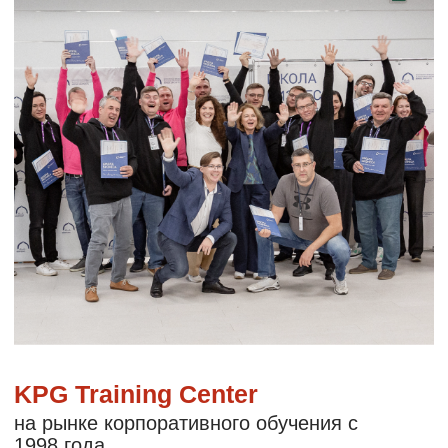
Первые среди российских тренинговых
компаний создали системные
пролонгированные курсы развития
управленческих и лидерских компетенций.
Разработали 80+ авторских программ и
курсов в сферах: Стратегическое
планирование и Стратегические сессии
по разработке ценностей, Управление
командой и Лидерство, Оценка и Развитие
персонала, Продажи и переговоры,
Коммуникации и Креативное мышление,
Эмоциональное лидерство и управление
конфликтом и др.
Обучили 50 000+ руководителей и
сотрудников компаний, работающих
в различных сферах бизнеса.
Участвовали в формировании
корпоративных Университетов для такими
компаний как: Билайн, МТС, ГПБ, ВТБ и др.