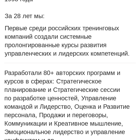
Каждый год нам доверяют подготовку своих
кадровых резервов наши постоянные
партнеры, в том числе государственные
компании федерального уровня.
Среди первых на рынке стали проводить
сессии стратегического планирования
(с 2001 года).
Первыми на рынке разработали и провели
курс МВА по специализации «Управление
персоналом», основанный на кейсах
(реализован Бизнес-Школой МИРБИС).
Наши
ценности
01
Практический Подход