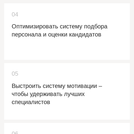
Наталья Лебедева
лидер экспертиз: Стратегические сессии.
Лидерство в управлении изменениями.
Профессор бизнес-практики МИРБИС.
Учредитель и Генеральный директор
KPG Training Center.
Опыт проведения тренингов с 1999 г.
Стратегических сессий с 2001 г.
Автор и преподаватель курсов МВА и
ЕМВА с 2001 г. (МИРБИС, МГУУ
Правительства Москвы, ВШСИ, МФТИ):
Стратегический HR; Организационное
поведение и Лидерство; Подбор и