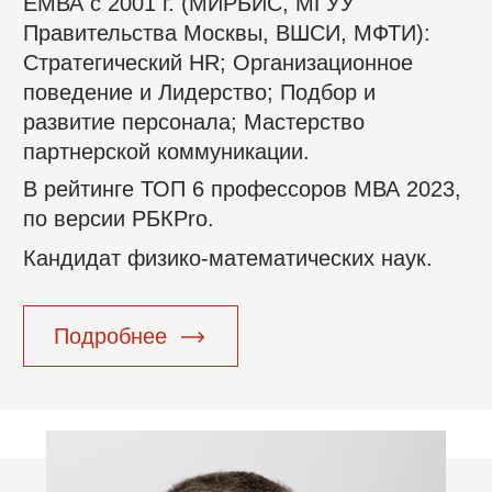
2009 года.
ПРЕПОДАВАТЕЛЬСКИЙ ОПЫТ С 1999 года:
Провел более 1500 тренингов с общим
числом участников более 50 тысяч.
Автор ряда собственных учебных программ.
Разработчик и провайдер учебного проекта в
рамках подготовки к XXII Зимним
Олимпийским Играм 2014 в Сочи.
Кубка Конфедераций 2017 и Чемпионата
мира FIFA 2018.
Мы
спикеры и
модераторы
мероприятий
Наши спикеры на мероприятиях
2023-2024