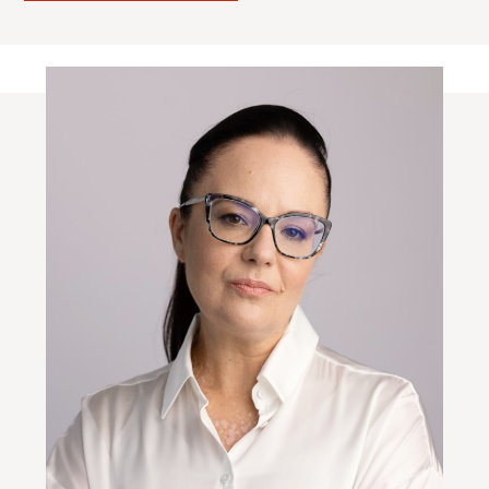
РосЭлТорга. Спискер Анна Глотова
VII международная
научного практическая
конференция
«Все ли решают технологии? Место
эмбриолога в клинике ВРТ» спикер
Анна Глотова