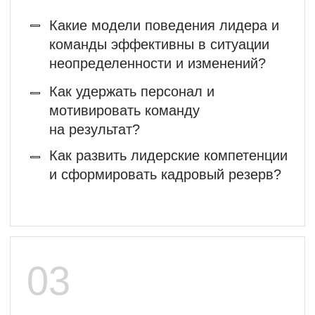
Кроссфункциональные коммуникации.
Тренер-Партнер KPG Training Center.
С 2011 г. Директор направления
Креативный тимбилдинг.
Опыт проведения тренингов с 2006 г. и
Workshop для больших групп до 350+
участников с 2011 г.
Автор и преподаватель курсов МВА
МИРБИС с 2011 г. Управление
организационными коммуникациями.
Соавтор книги «Развитие потенциала
сотрудников. Профессиональные
компетенции, Лидерство, Коммуникации»
Альпина Бизнес Букс.
Подробнее