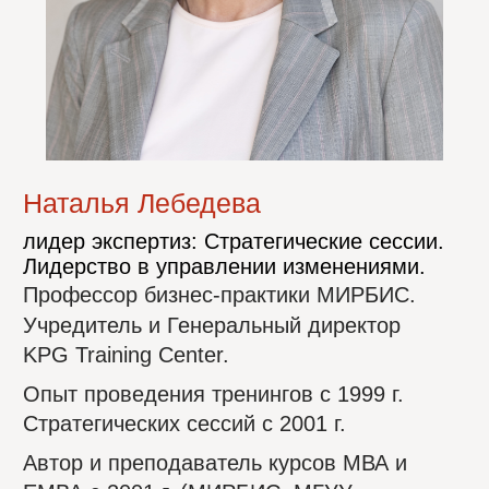
Антон Емельянов
Разработчик-игротехник. Тренер- фасилиитатор.
Партнер KPG Training Center
16-летний опыт в банковском розничном
бизнесе от главного эксперта до
руководителя подразделения банковских
карт (Промышленно-строительный банк,
УРСАБанк, Банк Москвы), в том числе:
5-летний опыт работы в Московском
представительстве.
Международной Платежной Системы VISA
на позиции.
Business Development Manager.
Опыт управления собственным бизнесом с