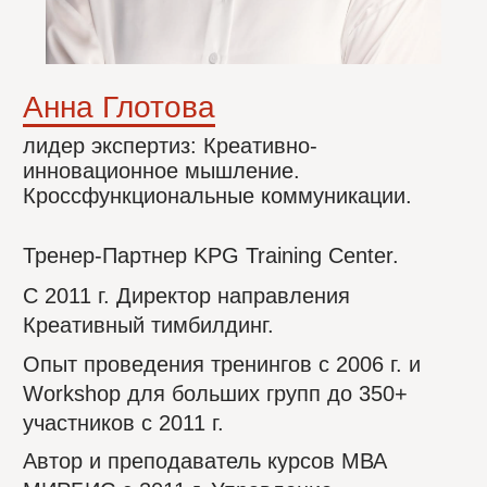
Конференции
ProMediaTech 2024
Green Retail 2023
IV Всероссийская конференция
производителей мебели
Позвать на мероприятие
Рекомендации